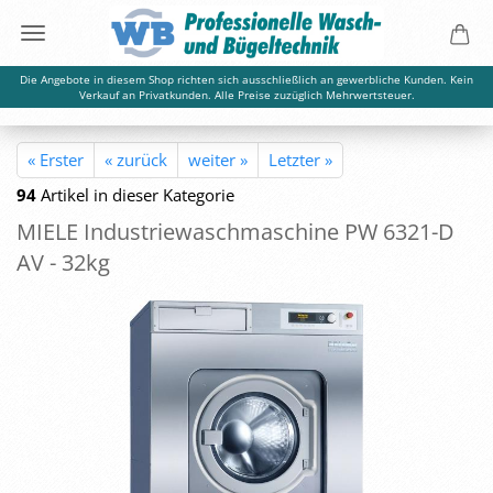
Die Angebote in diesem Shop richten sich ausschließlich an gewerbliche Kunden. Kein
Verkauf an Privatkunden. Alle Preise zuzüglich Mehrwertsteuer.
« Erster
« zurück
weiter »
Letzter »
94
Artikel in dieser Kategorie
MIELE In­dus­trie­wasch­ma­schi­ne PW 6321-​D
AV - 32kg