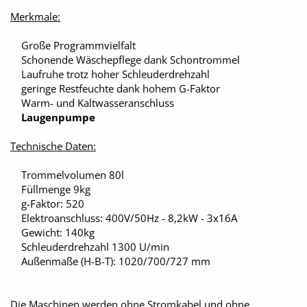
Merkmale:
Große Programmvielfalt
Schonende Wäschepflege dank Schontrommel
Laufruhe trotz hoher Schleuderdrehzahl
geringe Restfeuchte dank hohem G-Faktor
Warm- und Kaltwasseranschluss
Laugenpumpe
Technische Daten:
Trommelvolumen 80l
Füllmenge 9kg
g-Faktor: 520
Elektroanschluss: 400V/50Hz - 8,2kW - 3x16A
Gewicht: 140kg
Schleuderdrehzahl 1300 U/min
Außenmaße (H-B-T): 1020/700/727 mm
Die Maschinen werden ohne Stromkabel und ohne