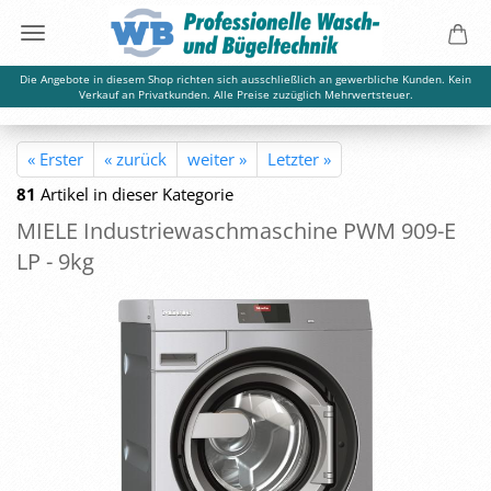
Die Angebote in diesem Shop richten sich ausschließlich an gewerbliche Kunden. Kein
Verkauf an Privatkunden. Alle Preise zuzüglich Mehrwertsteuer.
« Erster
« zurück
weiter »
Letzter »
81
Artikel in dieser Kategorie
MIELE In­dus­trie­wasch­ma­schi­ne PWM 909-E
LP - 9kg