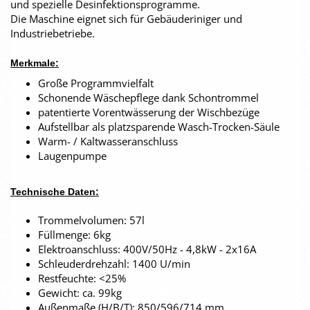
und spezielle Desinfektionsprogramme.
Die Maschine eignet sich für Gebäuderiniger und
Industriebetriebe.
Merkmale:
Große Programmvielfalt
Schonende Wäschepflege dank Schontrommel
patentierte Vorentwässerung der Wischbezüge
Aufstellbar als platzsparende Wasch-Trocken-Säule
Warm- / Kaltwasseranschluss
Laugenpumpe
Technische Daten:
Trommelvolumen: 57l
Füllmenge: 6kg
Elektroanschluss: 400V/50Hz - 4,8kW - 2x16A
Schleuderdrehzahl: 1400 U/min
Restfeuchte: <25%
Gewicht: ca. 99kg
Außenmaße (H/B/T): 850/596/714 mm