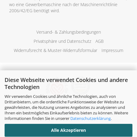
wo eine Gewerbemaschine nach der Maschinenrichtlinie
2006/42/EG benötigt wird.
Versand- & Zahlungsbedingungen
Privatsphäre und Datenschutz
AGB
Widerrufsrecht & Muster-Widerrufsformular
Impressum
Diese Webseite verwendet Cookies und andere
Technologien
Wir verwenden Cookies und ähnliche Technologien, auch von
Drittanbietern, um die ordentliche Funktionsweise der Website zu
gewährleisten, die Nutzung unseres Angebotes zu analysieren und
Ihnen ein bestmögliches Einkaufserlebnis bieten zu können. Weitere
Alle Preise verstehen sich inklusive der gesetzlichen
Informationen finden Sie in unserer
Datenschutzerklärung
.
Mehrwertsteuer, zzgl.
Versandkosten
soweit nicht anders
gekennzeichnet.
Alle Akzeptieren