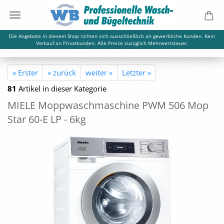
Die Angebote in diesem Shop richten sich ausschließlich an gewerbliche Kunden. Kein
Verkauf an Privatkunden. Alle Preise zuzüglich Mehrwertsteuer.
« Erster
« zurück
weiter »
Letzter »
81
Artikel in dieser Kategorie
MIELE Mopp­wasch­ma­schi­ne PWM 506 Mop
Star 60-E LP - 6kg