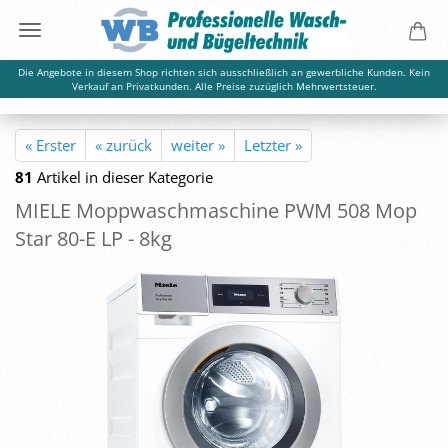
Die Angebote in diesem Shop richten sich ausschließlich an gewerbliche Kunden. Kein
Verkauf an Privatkunden. Alle Preise zuzüglich Mehrwertsteuer.
« Erster
« zurück
weiter »
Letzter »
81
Artikel in dieser Kategorie
MIELE Mopp­wasch­ma­schi­ne PWM 508 Mop
Star 80-E LP - 8kg