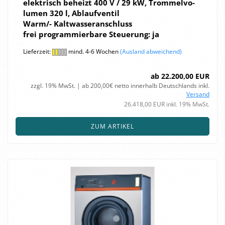
elek­trisch be­heizt 400 V / 29 kW, Trom­mel­vo­
lu­men 320 l, Ab­lauf­ven­til
Warm/- Kalt­was­ser­an­schluss
frei pro­gram­mier­ba­re Steue­rung:
ja
Lieferzeit:
mind. 4-6 Wochen
(Ausland abweichend)
ab 22.200,00 EUR
zzgl. 19% MwSt. | ab 200,00€ netto innerhalb Deutschlands inkl.
Versand
26.418,00 EUR inkl. 19% MwSt.
ZUM ARTIKEL