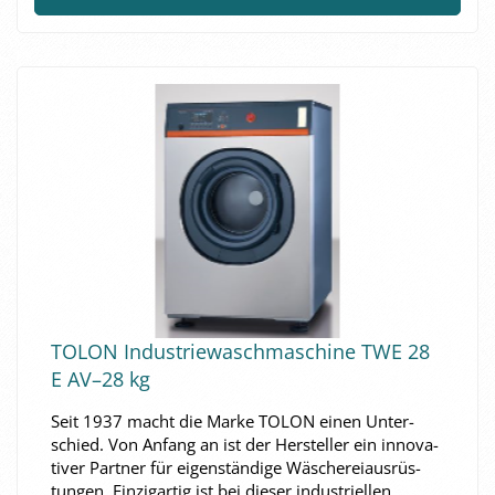
TOLON In­dus­trie­wasch­ma­schi­ne TWE 28
E AV–28 kg
Seit 1937 macht die Marke TOLON einen Un­ter­
schied. Von An­fang an ist der Her­stel­ler ein in­no­va­
ti­ver Part­ner für ei­gen­stän­di­ge Wä­sche­rei­aus­rüs­
tun­gen. Ein­zig­ar­tig ist bei die­ser in­dus­tri­el­len