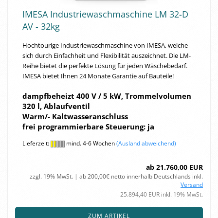
IMESA In­dus­trie­wasch­ma­schi­ne LM 32-D
AV - 32kg
Hoch­tou­rige In­dus­trie­wasch­ma­schi­ne von IMESA, wel­che
sich durch Ein­fach­heit und Fle­xi­bi­li­tät aus­zeich­net. Die LM-​
Reihe bie­tet die per­fek­te Lö­sung für jeden Wä­sche­be­darf.
IMESA bie­tet Ihnen 24 Mo­na­te Ga­ran­tie auf Bau­tei­le!
dampf­be­heizt 400 V / 5 kW, Trom­mel­vo­lu­men
320 l, Ab­lauf­ven­til
Warm/- Kalt­was­ser­an­schluss
frei pro­gram­mier­ba­re Steue­rung:
ja
Lieferzeit:
mind. 4-6 Wochen
(Ausland abweichend)
ab 21.760,00 EUR
zzgl. 19% MwSt. | ab 200,00€ netto innerhalb Deutschlands inkl.
Versand
25.894,40 EUR inkl. 19% MwSt.
ZUM ARTIKEL