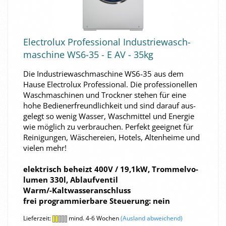
Elec­tro­lux Pro­fes­sio­nal In­dus­trie­wasch­
ma­schi­ne WS6-​35 - E AV - 35kg
Die In­dus­trie­wasch­ma­schi­ne WS6-​35 aus dem
Hause Elec­tro­lux Pro­fes­sio­nal. Die pro­fes­sio­nel­len
Wasch­ma­schi­nen und Trock­ner ste­hen für eine
hohe Be­die­ner­freund­lich­keit und sind dar­auf aus­
ge­legt so wenig Was­ser, Wasch­mit­tel und En­er­gie
wie mög­lich zu ver­brau­chen. Per­fekt ge­eig­net für
Rei­ni­gun­gen, Wä­sche­rei­en, Ho­tels, Al­ten­hei­me und
vie­len mehr!
elek­trisch be­heizt 400V / 19,1kW, Trom­mel­vo­
lu­men 330l, Ab­lauf­ven­til
Warm/-​Kaltwasseranschluss
frei pro­gram­mier­ba­re Steue­rung: nein
Lieferzeit:
mind. 4-6 Wochen
(Ausland abweichend)