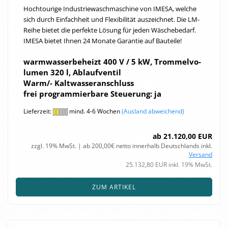
Hoch­tou­rige In­dus­trie­wasch­ma­schi­ne von IMESA, wel­che
sich durch Ein­fach­heit und Fle­xi­bi­li­tät aus­zeich­net. Die LM-​
Reihe bie­tet die per­fek­te Lö­sung für jeden Wä­sche­be­darf.
IMESA bie­tet Ihnen 24 Mo­na­te Ga­ran­tie auf Bau­tei­le!
warm­was­ser­be­heizt 400 V / 5 kW, Trom­mel­vo­
lu­men 320 l, Ab­lauf­ven­til
Warm/- Kalt­was­ser­an­schluss
frei pro­gram­mier­ba­re Steue­rung:
ja
Lieferzeit:
mind. 4-6 Wochen
(Ausland abweichend)
ab 21.120,00 EUR
zzgl. 19% MwSt. | ab 200,00€ netto innerhalb Deutschlands inkl.
Versand
25.132,80 EUR inkl. 19% MwSt.
ZUM ARTIKEL