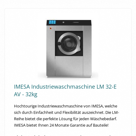
IMESA In­dus­trie­wasch­ma­schi­ne LM 32-E
AV - 32kg
Hoch­tou­rige In­dus­trie­wasch­ma­schi­ne von IMESA, wel­che
sich durch Ein­fach­heit und Fle­xi­bi­li­tät aus­zeich­net. Die LM-​
Reihe bie­tet die per­fek­te Lö­sung für jeden Wä­sche­be­darf.
IMESA bie­tet Ihnen 24 Mo­na­te Ga­ran­tie auf Bau­tei­le!