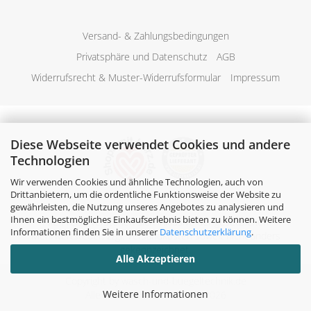
Versand- & Zahlungsbedingungen
Privatsphäre und Datenschutz
AGB
Widerrufsrecht & Muster-Widerrufsformular
Impressum
Diese Webseite verwendet Cookies und andere
Technologien
Wir verwenden Cookies und ähnliche Technologien, auch von
Drittanbietern, um die ordentliche Funktionsweise der Website zu
gewährleisten, die Nutzung unseres Angebotes zu analysieren und
Ihnen ein bestmögliches Einkaufserlebnis bieten zu können. Weitere
Alle Preise verstehen sich inklusive der gesetzlichen
Informationen finden Sie in unserer
Datenschutzerklärung
.
Mehrwertsteuer, zzgl.
Versandkosten
soweit nicht anders
gekennzeichnet.
Alle Akzeptieren
Copyright by wasch-und-buegeltechnik.de
Weitere Informationen
Alle Rechte vorbehalten. © 2026