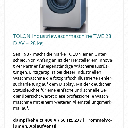
TOLON In­dus­trie­wasch­ma­schi­ne TWE 28
D AV – 28 kg
Seit 1937 macht die Marke TOLON einen Un­ter­
schied. Von An­fang an ist der Her­stel­ler ein in­no­va­
ti­ver Part­ner für ei­gen­stän­di­ge Wä­sche­rei­aus­rüs­
tun­gen. Ein­zig­ar­tig ist bei die­ser in­dus­tri­el­len
Wasch­ma­schi­ne die fo­to­gra­fisch il­lus­trier­te Feh­ler­
such­an­lei­tung auf dem Dis­play. Mit der deut­li­chen
Sta­tus­leuch­te für eine ein­fa­che und schnel­le Be­
dien­über­sicht war­tet diese pro­fes­sio­nel­le Wasch­
ma­schi­ne mit einem wei­te­ren Al­lein­stel­lungs­merk­
mal auf.
dampf­be­heizt 400 V / 50 Hz, 277 l Trom­mel­vo­
lu­men, Ab­lauf­ven­til