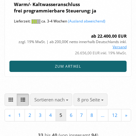
Warm/- Kalt­was­ser­an­schluss
frei pro­gram­mier­ba­re Steue­rung: ja
Lieferzeit:
ca. 3-4 Wochen
(Ausland abweichend)
ab 22.400,00 EUR
zzgl. 19% MwSt. | ab 200,00€ netto innerhalb Deutschlands inkl.
Versand
26.656,00 EUR inkl. 19% MwSt.
ZUM ARTIKEL
Sortieren nach
pro Seite
Sortieren nach
8 pro Seite
«
1
2
3
4
5
6
7
8
...
12
»
33
bis
40
(von insgesamt
94
)