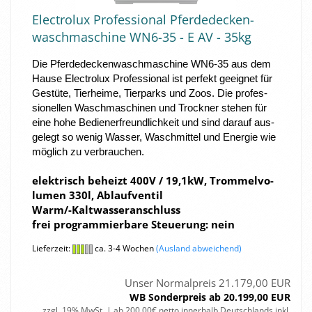
Elec­tro­lux Pro­fes­sio­nal Pfer­de­de­cken­
wasch­ma­schi­ne WN6-​35 - E AV - 35kg
Die Pfer­de­de­cken­wasch­ma­schi­ne WN6-​35 aus dem
Hause Elec­tro­lux Pro­fes­sio­nal ist per­fekt ge­eig­net für
Ge­stü­te, Tier­hei­me, Tier­parks und Zoos. Die pro­fes­
sio­nel­len Wasch­ma­schi­nen und Trock­ner ste­hen für
eine hohe Be­die­ner­freund­lich­keit und sind dar­auf aus­
ge­legt so wenig Was­ser, Wasch­mit­tel und En­er­gie wie
mög­lich zu ver­brau­chen.
elek­trisch be­heizt 400V / 19,1kW, Trom­mel­vo­
lu­men 330l, Ab­lauf­ven­til
Warm/-​Kaltwasseranschluss
frei pro­gram­mier­ba­re Steue­rung: nein
Lieferzeit:
ca. 3-4 Wochen
(Ausland abweichend)
Unser Normalpreis 21.179,00 EUR
WB Sonderpreis ab 20.199,00 EUR
zzgl. 19% MwSt. | ab 200,00€ netto innerhalb Deutschlands inkl.