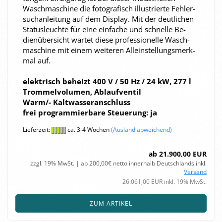
Wasch­ma­schi­ne die fo­to­gra­fisch il­lus­trier­te Feh­ler­
such­an­lei­tung auf dem Dis­play. Mit der deut­li­chen
Sta­tus­leuch­te für eine ein­fa­che und schnel­le Be­
dien­über­sicht war­tet diese pro­fes­sio­nel­le Wasch­
ma­schi­ne mit einem wei­te­ren Al­lein­stel­lungs­merk­
mal auf.
elek­trisch be­heizt 400 V / 50 Hz / 24 kW, 277 l
Trom­mel­vo­lu­men, Ab­lauf­ven­til
Warm/- Kalt­was­ser­an­schluss
frei pro­gram­mier­ba­re Steue­rung: ja
Lieferzeit:
ca. 3-4 Wochen
(Ausland abweichend)
ab 21.900,00 EUR
zzgl. 19% MwSt. | ab 200,00€ netto innerhalb Deutschlands inkl.
Versand
26.061,00 EUR inkl. 19% MwSt.
ZUM ARTIKEL