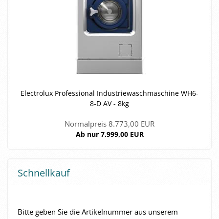
Elec­tro­lux Pro­fes­sio­nal In­dus­trie­wasch­ma­schi­ne WH6-​
8-D AV - 8kg
Normalpreis 8.773,00 EUR
Ab nur 7.999,00 EUR
Schnellkauf
BITTE
Bitte geben Sie die Artikelnummer aus unserem