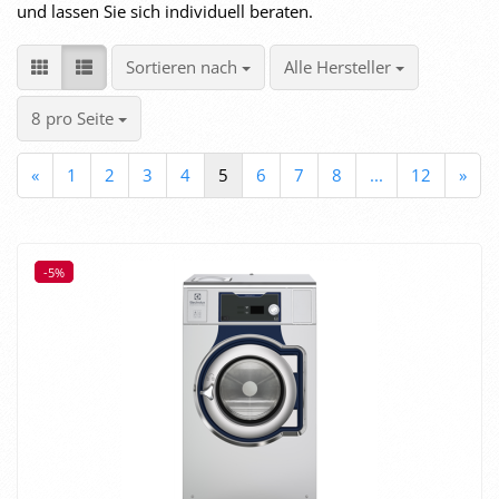
und lassen Sie sich individuell beraten.
Sortieren nach
pro Seite
Sortieren nach
Alle Hersteller
pro Seite
8 pro Seite
«
1
2
3
4
5
6
7
8
...
12
»
-5%
-5%