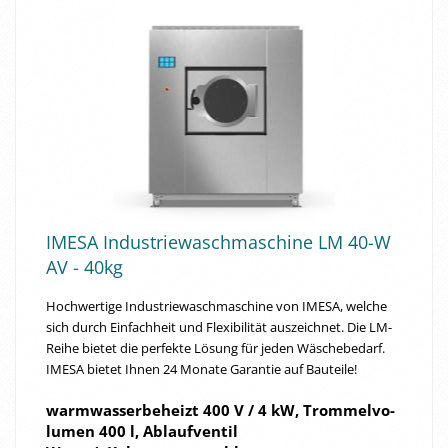
IMESA In­dus­trie­wasch­ma­schi­ne LM 40-W
AV - 40kg
Hoch­wer­ti­ge In­dus­trie­wasch­ma­schi­ne von IMESA, wel­che
sich durch Ein­fach­heit und Fle­xi­bi­li­tät aus­zeich­net. Die LM-​
Reihe bie­tet die per­fek­te Lö­sung für jeden Wä­sche­be­darf.
IMESA bie­tet Ihnen 24 Mo­na­te Ga­ran­tie auf Bau­tei­le!
warm­was­ser­be­heizt 400 V / 4 kW, Trom­mel­vo­
lu­men 400 l, Ab­lauf­ven­til