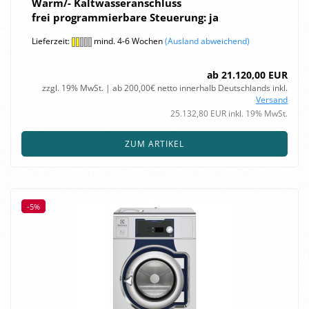
Warm/- Kalt­was­ser­an­schluss
frei pro­gram­mier­ba­re Steue­rung:
ja
Lieferzeit:
mind. 4-6 Wochen
(Ausland abweichend)
ab 21.120,00 EUR
zzgl. 19% MwSt. | ab 200,00€ netto innerhalb Deutschlands inkl.
Versand
25.132,80 EUR inkl. 19% MwSt.
ZUM ARTIKEL
-5%
-5%