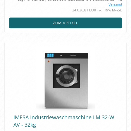
Versand
24.036,81 EUR inkl. 19% MwSt.
ZUM ARTIKEL
IMESA In­dus­trie­wasch­ma­schi­ne LM 32-W
AV - 32kg