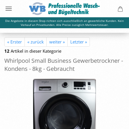
Die Angebote in diesem Shop richten sich ausschließlich an gewerbliche Kunden. Kein
Verkauf an Privatkunden. Alle Preise zuzüglich Mehrwertsteuer.
« Erster
« zurück
weiter »
Letzter »
12
Artikel in dieser Kategorie
Whirl­pool Small Busi­ness Ge­wer­be­trock­ner -
Kon­dens - 8kg - Ge­braucht