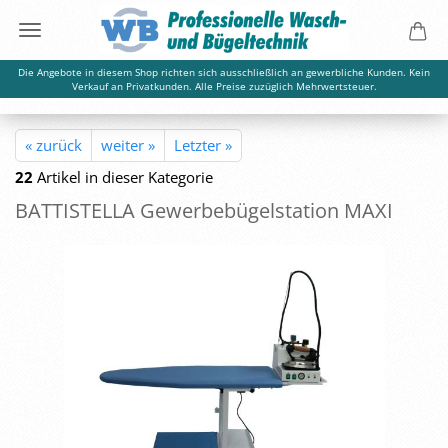
Die Angebote in diesem Shop richten sich ausschließlich an gewerbliche Kunden. Kein
Verkauf an Privatkunden. Alle Preise zuzüglich Mehrwertsteuer.
« zurück
weiter »
Letzter »
22
Artikel in dieser Kategorie
BAT­TI­STEL­LA Ge­wer­be­bü­gel­sta­ti­on MAXI