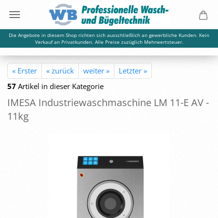
Die Angebote in diesem Shop richten sich ausschließlich an gewerbliche Kunden. Kein
Verkauf an Privatkunden. Alle Preise zuzüglich Mehrwertsteuer.
« Erster
« zurück
weiter »
Letzter »
57
Artikel in dieser Kategorie
IMESA In­dus­trie­wasch­ma­schi­ne LM 11-E AV -
11kg