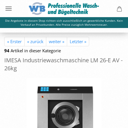
Die Angebote in diesem Shop richten sich ausschließlich an gewerbliche Kunden. Kein
Verkauf an Privatkunden. Alle Preise zuzüglich Mehrwertsteuer.
« Erster
« zurück
weiter »
Letzter »
94
Artikel in dieser Kategorie
IMESA In­dus­trie­wasch­ma­schi­ne LM 26-E AV -
26kg