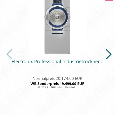
Elec­tro­lux Pro­fes­sio­nal In­dus­trie­trock­ner...
Normalpreis 20.174,00 EUR
WB Sonderpreis 19.499,00 EUR
23.203,81 EUR inkl. 19% MwSt.