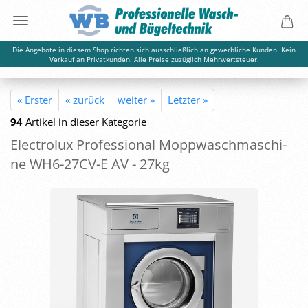
Die Angebote in diesem Shop richten sich ausschließlich an gewerbliche Kunden. Kein
Verkauf an Privatkunden. Alle Preise zuzüglich Mehrwertsteuer.
« Erster
« zurück
weiter »
Letzter »
94
Artikel in dieser Kategorie
Elec­tro­lux Pro­fes­sio­nal Mopp­wasch­ma­schi­
ne WH6-​27CV-E AV - 27kg