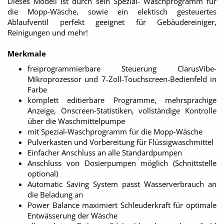
Dieses Modell ist durch sein Spezial- Waschprogramm für
die Mopp-Wäsche, sowie ein elektisch gesteuertes
Ablaufventil perfekt geeignet für Gebäudereiniger,
Reinigungen und mehr!
Merkmale
freiprogrammierbare Steuerung ClarusVibe-
Mikroprozessor und 7-Zoll-Touchscreen-Bedienfeld in
Farbe
komplett editierbare Programme, mehrsprachige
Anzeige, Onscreen-Statistiken, vollständige Kontrolle
über die Waschmittelpumpe
mit Spezial-Waschprogramm für die Mopp-Wäsche
Pulverkasten und Vorbereitung für Flüssigwaschmittel
Einfacher Anschluss an alle Standardpumpen
Anschluss von Dosierpumpen möglich (Schnittstelle
optional)
Automatic Saving System passt Wasserverbrauch an
die Beladung an
Power Balance maximiert Schleuderkraft für optimale
Entwässerung der Wäsche