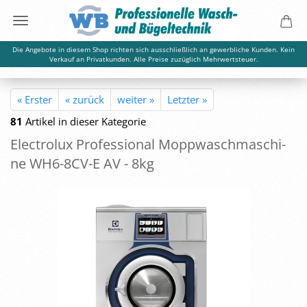
Die Angebote in diesem Shop richten sich ausschließlich an gewerbliche Kunden. Kein
Verkauf an Privatkunden. Alle Preise zuzüglich Mehrwertsteuer.
« Erster
« zurück
weiter »
Letzter »
81
Artikel in dieser Kategorie
Elec­tro­lux Pro­fes­sio­nal Mopp­wasch­ma­schi­
ne WH6-​8CV-E AV - 8kg