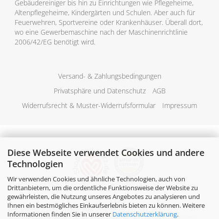
Gebäudereiniger bis hin zu Einrichtungen wie Pflegeheime,
Altenpflegeheime, Kindergärten und Schulen. Aber auch für
Feuerwehren, Sportvereine oder Krankenhäuser. Überall dort,
wo eine Gewerbemaschine nach der Maschinenrichtlinie
2006/42/EG benötigt wird.
Versand- & Zahlungsbedingungen
Privatsphäre und Datenschutz
AGB
Widerrufsrecht & Muster-Widerrufsformular
Impressum
Diese Webseite verwendet Cookies und andere
Technologien
Wir verwenden Cookies und ähnliche Technologien, auch von
Drittanbietern, um die ordentliche Funktionsweise der Website zu
gewährleisten, die Nutzung unseres Angebotes zu analysieren und
Ihnen ein bestmögliches Einkaufserlebnis bieten zu können. Weitere
Alle Preise verstehen sich inklusive der gesetzlichen
Informationen finden Sie in unserer
Datenschutzerklärung
.
Mehrwertsteuer, zzgl.
Versandkosten
soweit nicht anders