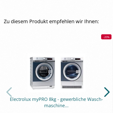
Zu diesem Produkt empfehlen wir Ihnen:
-20%
-20%
Elec­tro­lux myPRO 8kg - ge­werb­li­che Wasch­
ma­schi­ne...