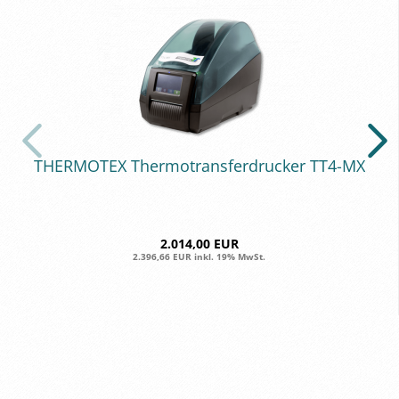
THER­MO­TEX Ther­mo­trans­fer­dru­cker TT4-​MX
2.014,00 EUR
2.396,66 EUR inkl. 19% MwSt.