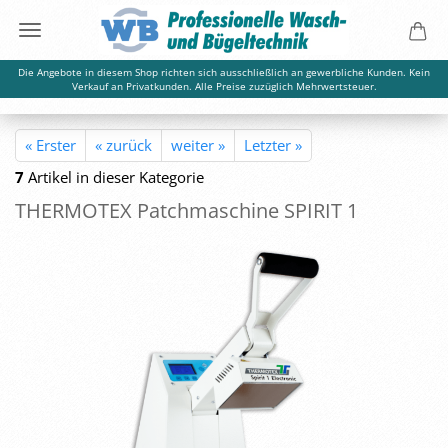
Die Angebote in diesem Shop richten sich ausschließlich an gewerbliche Kunden. Kein
Verkauf an Privatkunden. Alle Preise zuzüglich Mehrwertsteuer.
« Erster
« zurück
weiter »
Letzter »
7
Artikel in dieser Kategorie
THER­MO­TEX Patch­ma­schi­ne SPI­RIT 1