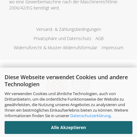
wo eine Gewerbemaschine nach der Maschinenrichtlinie
2006/42/EG benötigt wird.
Versand- & Zahlungsbedingungen
Privatsphäre und Datenschutz
AGB
Widerrufsrecht & Muster-Widerrufsformular
Impressum
Diese Webseite verwendet Cookies und andere
Technologien
Wir verwenden Cookies und ähnliche Technologien, auch von
Drittanbietern, um die ordentliche Funktionsweise der Website zu
gewährleisten, die Nutzung unseres Angebotes zu analysieren und
Ihnen ein bestmögliches Einkaufserlebnis bieten zu können. Weitere
Alle Preise verstehen sich inklusive der gesetzlichen
Informationen finden Sie in unserer
Datenschutzerklärung
.
Mehrwertsteuer, zzgl.
Versandkosten
soweit nicht anders
gekennzeichnet.
Alle Akzeptieren