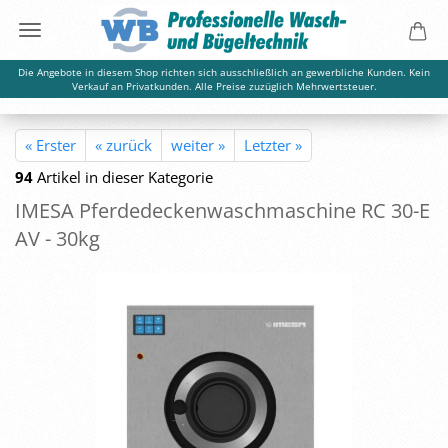
Die Angebote in diesem Shop richten sich ausschließlich an gewerbliche Kunden. Kein
Verkauf an Privatkunden. Alle Preise zuzüglich Mehrwertsteuer.
« Erster
« zurück
weiter »
Letzter »
94
Artikel in dieser Kategorie
IMESA Pfer­de­de­cken­wasch­ma­schi­ne RC 30-E
AV - 30kg