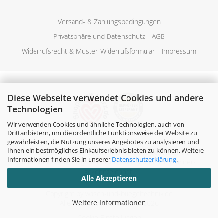
Versand- & Zahlungsbedingungen
Privatsphäre und Datenschutz
AGB
Widerrufsrecht & Muster-Widerrufsformular
Impressum
Diese Webseite verwendet Cookies und andere
Technologien
Wir verwenden Cookies und ähnliche Technologien, auch von
Drittanbietern, um die ordentliche Funktionsweise der Website zu
gewährleisten, die Nutzung unseres Angebotes zu analysieren und
Ihnen ein bestmögliches Einkaufserlebnis bieten zu können. Weitere
Alle Preise verstehen sich inklusive der gesetzlichen
Informationen finden Sie in unserer
Datenschutzerklärung
.
Mehrwertsteuer, zzgl.
Versandkosten
soweit nicht anders
gekennzeichnet.
Alle Akzeptieren
Copyright by wasch-und-buegeltechnik.de
Weitere Informationen
Alle Rechte vorbehalten. © 2026
Cookie Einstellungen