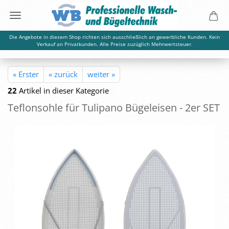
Die Angebote in diesem Shop richten sich ausschließlich an gewerbliche Kunden. Kein
Verkauf an Privatkunden. Alle Preise zuzüglich Mehrwertsteuer.
« Erster
« zurück
weiter »
22
Artikel in dieser Kategorie
Tef­lon­soh­le für Tu­li­pa­no Bü­gel­eisen - 2er SET