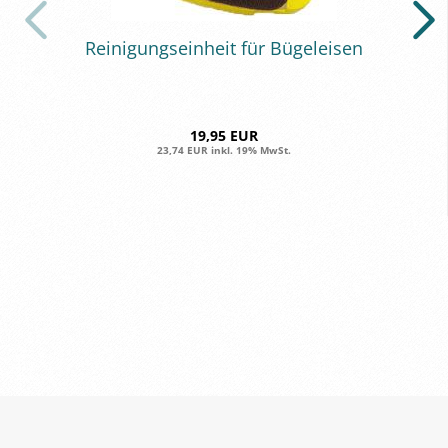
Rei­ni­gungs­ein­heit für Bü­gel­eisen
19,95 EUR
23,74 EUR inkl. 19% MwSt.