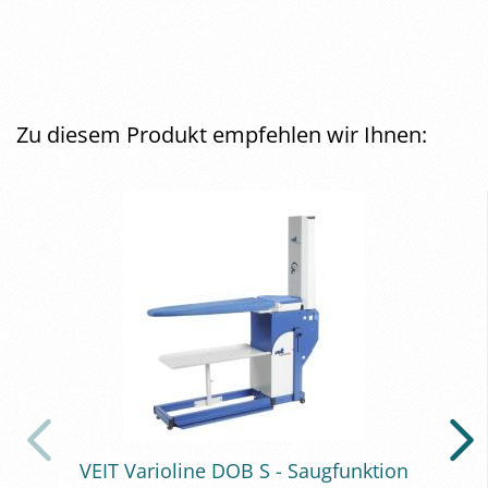
Zu diesem Produkt empfehlen wir Ihnen:
VEIT Va­rio­li­ne DOB S - Saug­funk­ti­on