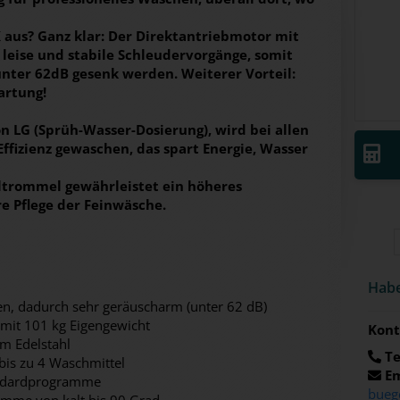
aus? Ganz klar: Der Direktantriebmotor mit
leise und stabile Schleudervorgänge, somit
unter 62dB gesenk werden. Weiterer Vorteil:
artung!
 LG (Sprüh-Wasser-Dosierung), wird bei allen
izienz gewaschen, das spart Energie, Wasser
hltrommel gewährleistet ein höheres
e Pflege der Feinwäsche.
Habe
en, dadurch sehr geräuscharm (unter 62 dB)
 mit 101 kg Eigengewicht
Kont
m Edelstahl
Te
bis zu 4 Waschmittel
Em
andardprogramme
bueg