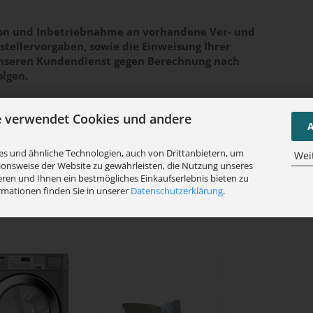
tion und Inbetriebnahme an vorhandene Ver- und
tellervorgaben, sowie die Einweisung Ihrer
unseren Kundendienst gegen Berechnung nach
olgen.
e verwendet Cookies und andere
A
s und ähnliche Technologien, auch von Drittanbietern, um
Wei
ionsweise der Website zu gewährleisten, die Nutzung unseres
ren und Ihnen ein bestmögliches Einkaufserlebnis bieten zu
hlen wir Ihnen:
rmationen finden Sie in unserer
Datenschutzerklärung
.