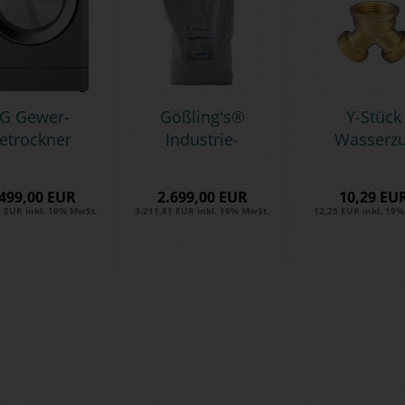
G Ge­wer­
Göß­ling's®
Y-​Stück
e­trock­ner
In­dus­trie­
Was­ser­z
GIANT -E-
pro­duk­te -
lauf 3/4'
Ab­luft -
Ho­tel­
für
.499,00 EUR
2.699,00 EUR
10,29 EU
10kg...
Clean...
Industrie-​​
1 EUR inkl. 19% MwSt.
3.211,81 EUR inkl. 19% MwSt.
12,25 EUR inkl. 19