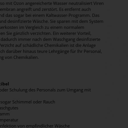
o mit Ozon angereicherte Wasser neutralisiert Viren
embran angreift und zerstört. Es entfernt auch
nd das sogar bei einem Kaltwasser-Programm. Das
 und desinfizierte Wäsche. Sie sparen mit dem System
serkosten im Vergleich zu einem normalem
 Sie gänzlich verzichten. Ein weiterer Vorteil,
ie dadurch immer nach dem Waschgang desinfizierte
zicht auf schädliche Chemikalien ist die Anlage
sich darüber hinaus teure Lehrgänge für Ihr Personal,
ng von Chemikalien.
ibel
g oder Schulung des Personals zum Umgang mit
 sogar Schimmel oder Rauch
aschgutes
gramm
Temperatur
nfektion von empfindlicher Wäsche