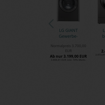
LG GIANT
L
Ge­wer­be­
b
wasch­ma­
Normalpreis 3.700,00
schi­ne LP -
EUR
2
10kg
2.973,8
Ab nur 3.199,00 EUR
3.806,81 EUR inkl. 19% MwSt.