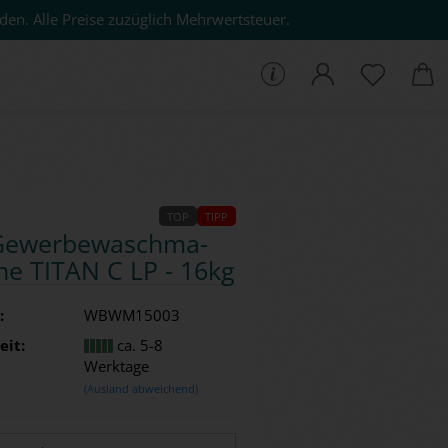
den. Alle Preise zuzüglich Mehrwertsteuer.
che...
TOP
TIPP
e­wer­be­wasch­ma­
­ne TITAN C LP - 16kg
:
WBWM15003
eit:
ca. 5-8
Werktage
(Ausland abweichend)