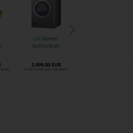
LG Ge­wer­
u­
be­trock­ner
'
TITAN-​​C
Light - E-​
R
3.999,00 EUR
...
Abluft-​...
% MwSt.
4.758,81 EUR inkl. 19% MwSt.