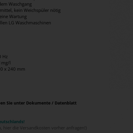
jedem Waschgang
ittel, kein Weichspüler nötig
keine Wartung
nellen LG Waschmaschinen
0 Hz
1mg/l
80 x 240 mm
nden Sie unter Dokumente / Datenblatt
eutschlands!
n, hier die Versandkosten vorher anfragen!)