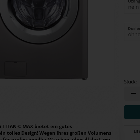
Ozong
Dosie
Stück:
Stück
e
TITAN-C MAX bietet ein gutes
un
ein tolles Design! Wegen Ihres großen Volumens
g für professionelles Waschen, überall dort, wo