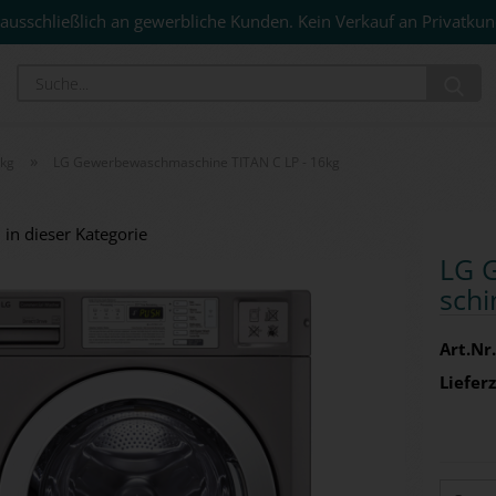
ausschließlich an gewerbliche Kunden. Kein Verkauf an Privatkun
Su
»
0kg
LG Gewerbewaschmaschine TITAN C LP - 16kg
 in dieser Kategorie
LG G
schi
Art.Nr.
Lieferz