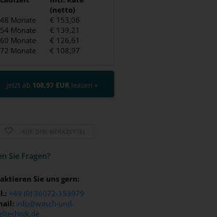
(netto)
48 Monate
€ 153,06
54 Monate
€ 139,21
60 Monate
€ 126,61
72 Monate
€ 108,97
jetzt ab
108,97 EUR
leasen »
AUF DEN MERKZETTEL
n Sie Fra­gen?
aktieren Sie uns gern:
l.:
+49 (0) 36072-153979
ail:
info@wasch-und-
eltechnik.de