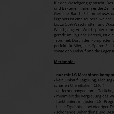
für den Waschgang gemischt. Das s
und Bakterien, indem es die Zellm
Gerüche, Rauch, Schimmel usw. u
Ergebnis ist eine saubere, weiche
bis zu 50% Waschmittel- und Was
Waschgang. Auf Weichspüler können
gerade im Hygiene Bereich, ist d
Trommel. Durch den kompletten Ver
perfekt für Allergiker. Sparen Sie 
sowie den Einkauf und die Lageru
Merkmale:
-
nur mit LG Maschinen kompat
- kein Einkauf, Lagerung, Planun
scharfen Chemikalien (Chlor)
- entfernt unangenehme Gerüche,
- minimiert die Vergrauung des W
- funktioniert mit jedem LG- Pro
- beste Ergebnisse bei niedriger 
- schonende Behandlung und Desi