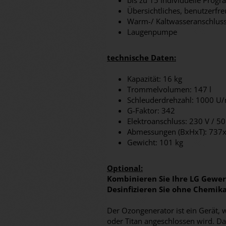
bis zu 15 Individuelle Prog
Übersichtliches, benutzerfr
Warm-/ Kaltwasseranschlus
Laugenpumpe
technische Daten:
Kapazität: 16 kg
Trommelvolumen: 147 l
Schleuderdrehzahl: 1000 U
G-Faktor: 342
Elektroanschluss: 230 V / 50
Abmessungen (BxHxT): 73
Gewicht: 101 kg
Optional:
Kombinieren Sie Ihre LG Gewe
Desinfizieren Sie ohne Chemik
Der Ozongenerator ist ein Gerät
oder Titan angeschlossen wird. D