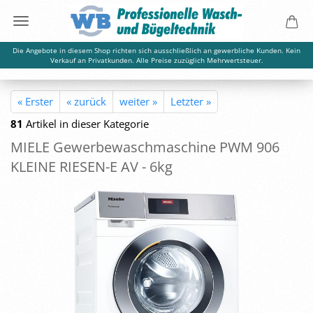
Die Angebote in diesem Shop richten sich ausschließlich an gewerbliche Kunden. Kein
Verkauf an Privatkunden. Alle Preise zuzüglich Mehrwertsteuer.
« Erster
« zurück
weiter »
Letzter »
81
Artikel in dieser Kategorie
MIELE Ge­wer­be­wasch­ma­schi­ne PWM 906
KLEI­NE RIESEN-​E AV - 6kg