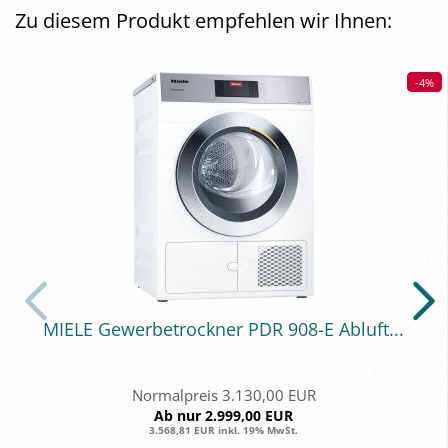
Zu diesem Produkt empfehlen wir Ihnen:
-4%
-4%
MIELE Ge­wer­be­trock­ner PDR 908-E Ab­luft...
Normalpreis 3.130,00 EUR
Ab nur 2.999,00 EUR
3.568,81 EUR inkl. 19% MwSt.