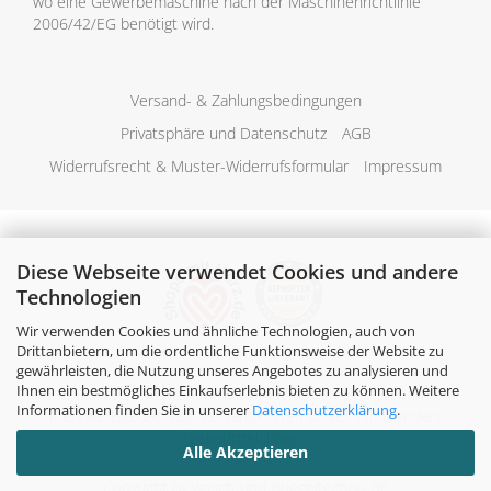
wo eine Gewerbemaschine nach der Maschinenrichtlinie
2006/42/EG benötigt wird.
Versand- & Zahlungsbedingungen
Privatsphäre und Datenschutz
AGB
Widerrufsrecht & Muster-Widerrufsformular
Impressum
Diese Webseite verwendet Cookies und andere
Technologien
Wir verwenden Cookies und ähnliche Technologien, auch von
Drittanbietern, um die ordentliche Funktionsweise der Website zu
gewährleisten, die Nutzung unseres Angebotes zu analysieren und
Ihnen ein bestmögliches Einkaufserlebnis bieten zu können. Weitere
Alle Preise verstehen sich inklusive der gesetzlichen
Informationen finden Sie in unserer
Datenschutzerklärung
.
Mehrwertsteuer, zzgl.
Versandkosten
soweit nicht anders
gekennzeichnet.
Alle Akzeptieren
Copyright by wasch-und-buegeltechnik.de