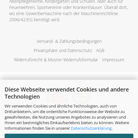
Altenpflegeheime, Kindergärten und Schulen. Aber auch für
Feuerwehren, Sportvereine oder Krankenhäuser. Überall dort,
wo eine Gewerbemaschine nach der Maschinenrichtlinie
2006/42/EG benötigt wird.
Versand- & Zahlungsbedingungen
Privatsphäre und Datenschutz
AGB
Widerrufsrecht & Muster-Widerrufsformular
Impressum
Diese Webseite verwendet Cookies und andere
Technologien
Wir verwenden Cookies und ähnliche Technologien, auch von
Drittanbietern, um die ordentliche Funktionsweise der Website zu
gewährleisten, die Nutzung unseres Angebotes zu analysieren und
Ihnen ein bestmögliches Einkaufserlebnis bieten zu können. Weitere
Alle Preise verstehen sich inklusive der gesetzlichen
Informationen finden Sie in unserer
Datenschutzerklärung
.
Mehrwertsteuer, zzgl.
Versandkosten
soweit nicht anders
gekennzeichnet.