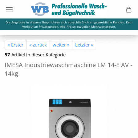
Die Angebote in diesem Shop richten sich ausschließlich an gewerbliche Kunden. Kein
Verkauf an Privatkunden. Alle Preise zuzüglich Mehrwertsteuer.
« Erster
« zurück
weiter »
Letzter »
57
Artikel in dieser Kategorie
IMESA In­dus­trie­wasch­ma­schi­ne LM 14-E AV -
14kg