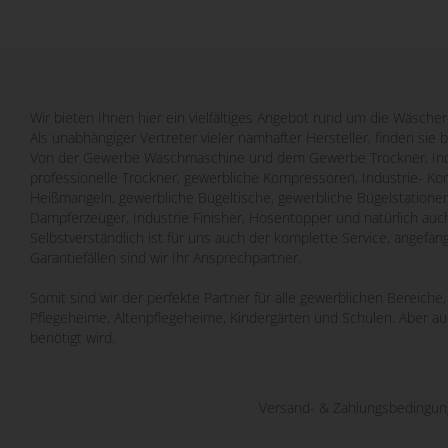
Wir bieten Ihnen hier ein vielfältiges Angebot rund um die Wäscher
Als unabhängiger Vertreter vieler namhafter Hersteller, finden sie 
Von der Gewerbe Waschmaschine und dem Gewerbe Trockner, Indu
professionelle Trockner, gewerbliche Kompressoren, Industrie- Ko
Heißmangeln, gewerbliche Bügeltische, gewerbliche Bügelstatione
Dampferzeuger, Industrie Finisher, Hosentopper und natürlich auch
Selbstverständlich ist für uns auch der komplette Service, angefa
Garantiefällen sind wir Ihr Ansprechpartner.
Somit sind wir der perfekte Partner für alle gewerblichen Bereich
Pflegeheime, Altenpflegeheime, Kindergärten und Schulen. Aber a
benötigt wird.
Versand- & Zahlungsbedingu