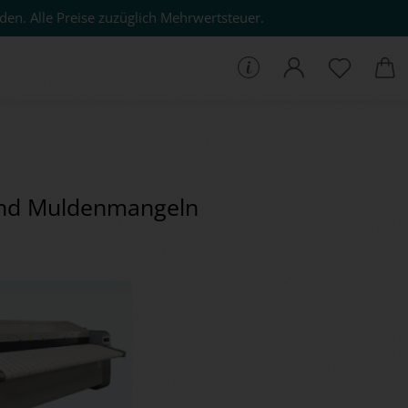
den. Alle Preise zuzüglich Mehrwertsteuer.
che...
nd Muldenmangeln