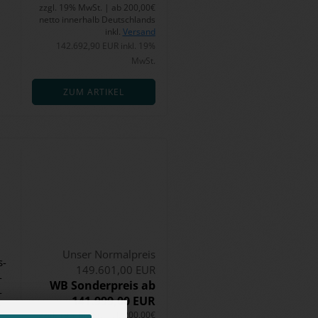
zzgl. 19% MwSt. | ab 200,00€
netto innerhalb Deutschlands
inkl.
Versand
142.692,90 EUR inkl. 19%
MwSt.
ZUM ARTIKEL
Unser Normalpreis
s­
149.601,00 EUR
­
WB Sonderpreis ab
­
141.999,00 EUR
r
zzgl. 19% MwSt. | ab 200,00€