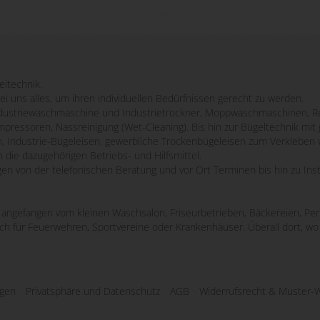
eitechnik.
bei uns alles, um ihren individuellen Bedürfnissen gerecht zu werden.
striewaschmaschine und Industrietrockner, Moppwaschmaschinen, Re
mpressoren, Nassreinigung (Wet-Cleaning). Bis hin zur Bügeltechnik m
n, Industrie-Bügeleisen, gewerbliche Trockenbügeleisen zum Verkleben 
 die dazugehörigen Betriebs- und Hilfsmittel.
ngen von der telefonischen Beratung und vor Ort Terminen bis hin zu Ins
e, angefangen vom kleinen Waschsalon, Friseurbetrieben, Bäckereien, Pen
uch für Feuerwehren, Sportvereine oder Krankenhäuser. Überall dort, 
ngen
Privatsphäre und Datenschutz
AGB
Widerrufsrecht & Muster-W