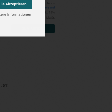
netto innerhalb Deutschlands
lle Akzeptieren
inkl.
Versand
ü­
168.978,81 EUR inkl. 19%
tere Informationen
MwSt.
ZUM ARTIKEL
mt
51
)