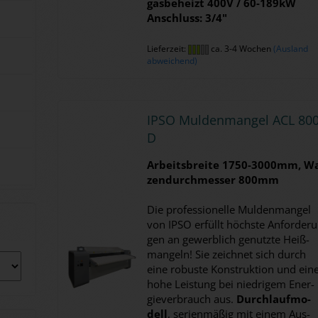
gas­be­heizt 400V / 60-​189kW
An­schluss: 3/4"
Lieferzeit:
ca. 3-4 Wochen
(Ausland
abweichend)
IPSO Mul­den­man­gel ACL 800
D
Ar­beits­brei­te 1750-​3000mm, Wa
zen­durch­mes­ser 800mm
Die pro­fes­sio­nel­le Mul­den­man­gel
von IPSO er­füllt höchs­te An­for­de­r
gen an ge­werb­lich ge­nutz­te Heiß­
man­geln! Sie zeich­net sich durch
eine ro­bus­te Kon­struk­ti­on und ein
hohe Leis­tung bei nied­ri­gem En­er­
gie­ver­brauch aus.
Durch­lauf­mo­
dell
, se­ri­en­mä­ßig mit einem Aus­