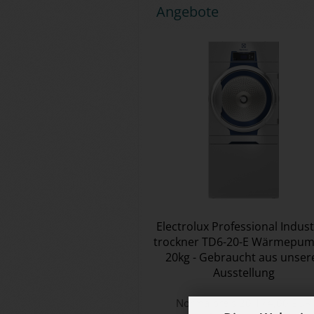
Angebote
Elec­tro­lux Pro­fes­sio­nal In­dus­
trock­ner TD6-​20-E Wär­me­pum­
20kg - Ge­braucht aus un­se­r
Aus­stel­lung
Normalpreis 20.174,00 EUR