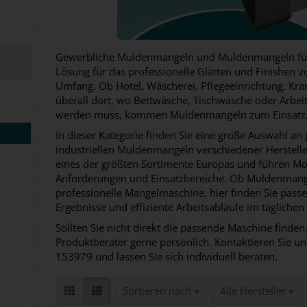
Gewerbliche Muldenmangeln und Muldenmangeln für d
Lösung für das professionelle Glätten und Finishen 
Umfang. Ob Hotel, Wäscherei, Pflegeeinrichtung, Kr
überall dort, wo Bettwäsche, Tischwäsche oder Arbeits
werden muss, kommen Muldenmangeln zum Einsatz
In dieser Kategorie finden Sie eine große Auswahl 
industriellen Muldenmangeln verschiedener Hersteller.
eines der größten Sortimente Europas und führen Mod
Anforderungen und Einsatzbereiche. Ob Muldenmang
professionelle Mangelmaschine, hier finden Sie pass
Ergebnisse und effiziente Arbeitsabläufe im täglichen 
Sollten Sie nicht direkt die passende Maschine finden,
Produktberater gerne persönlich. Kontaktieren Sie un
153979 und lassen Sie sich individuell beraten.
Sortieren nach
pro Seite
Sortieren nach
Alle Hersteller