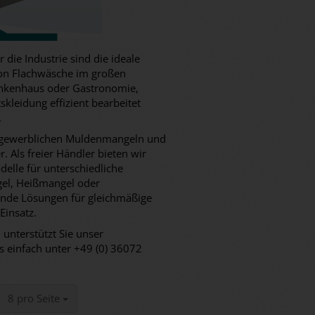
ie Industrie sind die ideale
von Flachwäsche im großen
ankenhaus oder Gastronomie,
kleidung effizient bearbeitet
.
an gewerblichen Muldenmangeln und
 Als freier Händler bieten wir
elle für unterschiedliche
el, Heißmangel oder
ende Lösungen für gleichmäßige
Einsatz.
 unterstützt Sie unser
s einfach unter +49 (0) 36072
pro Seite
8 pro Seite