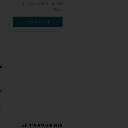
140.170,10 EUR inkl. 19%
MwSt.
ZUM ARTIKEL
 -
l­
un­
e
ab 119.910,00 EUR