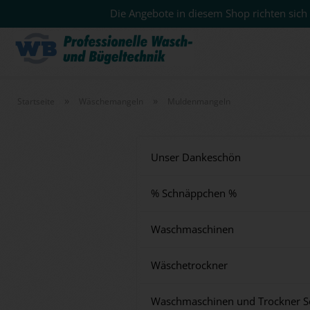
Die Angebote in diesem Shop richten sich 
»
»
Startseite
Wäschemangeln
Muldenmangeln
Unser Dankeschön
% Schnäppchen %
Waschmaschinen
Wäschetrockner
Waschmaschinen und Trockner S