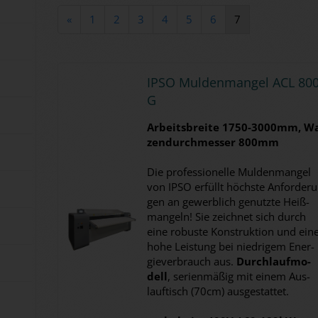
«
1
2
3
4
5
6
7
IPSO Mul­den­man­gel ACL 800
G
Ar­beits­brei­te 1750-​3000mm, Wa
zen­durch­mes­ser 800mm
Die pro­fes­sio­nel­le Mul­den­man­gel
von IPSO er­füllt höchs­te An­for­de­r
gen an ge­werb­lich ge­nutz­te Heiß­
man­geln! Sie zeich­net sich durch
eine ro­bus­te Kon­struk­ti­on und ein
hohe Leis­tung bei nied­ri­gem En­er­
gie­ver­brauch aus.
Durch­lauf­mo­
dell
, se­ri­en­mä­ßig mit einem Aus­
lauf­tisch (70cm) aus­ge­stat­tet.